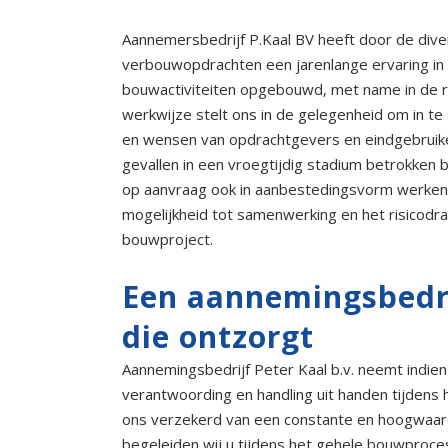
Aannemersbedrijf P.Kaal BV heeft door de diver
verbouwopdrachten een jarenlange ervaring in
bouwactiviteiten opgebouwd, met name in de r
werkwijze stelt ons in de gelegenheid om in t
en wensen van opdrachtgevers en eindgebruike
gevallen in een vroegtijdig stadium betrokken 
op aanvraag ook in aanbestedingsvorm werken.
mogelijkheid tot samenwerking en het risicodr
bouwproject.
Een aannemingsbedri
die ontzorgt
Aannemingsbedrijf Peter Kaal b.v. neemt indie
verantwoording en handling uit handen tijdens 
ons verzekerd van een constante en hoogwaar
begeleiden wij u tijdens het gehele bouwproce