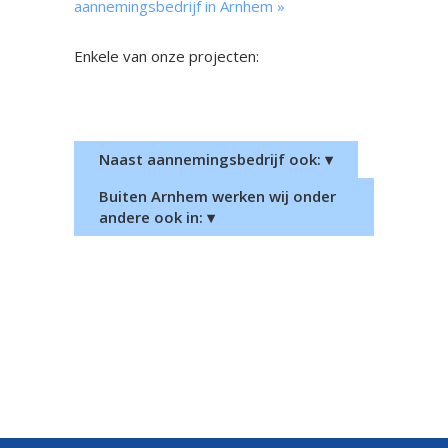
aannemingsbedrijf in Arnhem »
Enkele van onze projecten:
Nieuwbouw woonhuis Bemmel
Nieuwbouw woonhuis
Groesbeek
Naast aannemingsbedrijf ook: ▾
Buiten Arnhem werken wij onder
andere ook in: ▾