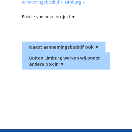
aannemingsbedrijf in Limburg »
Enkele van onze projecten:
Nieuwbouw woonhuis Bemmel
Nieuwbouw woonhuis
Groesbeek
Naast aannemingsbedrijf ook: ▾
Buiten Limburg werken wij onder
andere ook in: ▾