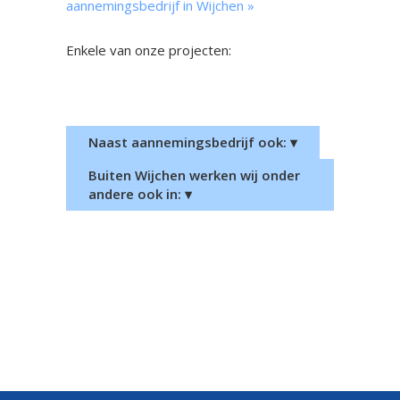
aannemingsbedrijf in Wijchen »
Enkele van onze projecten:
Nieuwbouw woonhuis Bemmel
Nieuwbouw woonhuis
Groesbeek
Naast aannemingsbedrijf ook: ▾
Buiten Wijchen werken wij onder
andere ook in: ▾