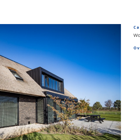
Ca
Wo
Ov