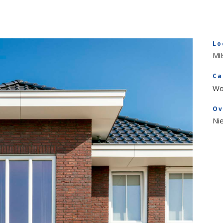
Lo
Mi
Ca
Wo
Ov
Ni