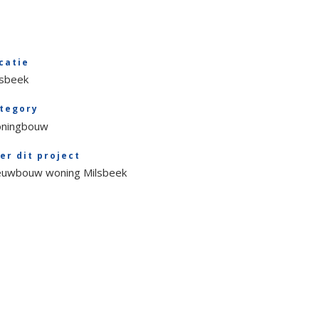
catie
lsbeek
tegory
ningbouw
er dit project
euwbouw woning Milsbeek