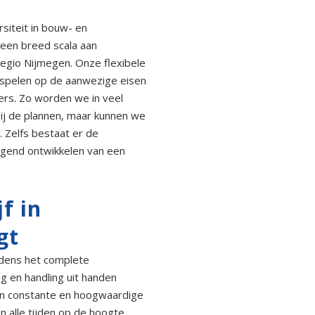
siteit in bouw- en
 een breed scala aan
egio Nijmegen. Onze flexibele
e spelen op de aanwezige eisen
rs. Zo worden we in veel
bij de plannen, maar kunnen we
 Zelfs bestaat er de
agend ontwikkelen van een
f in
gt
jdens het complete
 en handling uit handen
een constante en hoogwaardige
en alle tijden op de hoogte