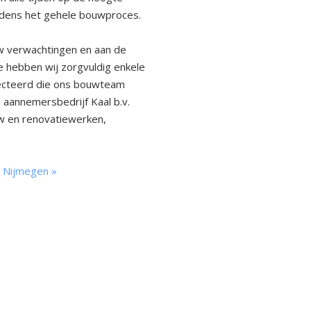
ijdens het gehele bouwproces.
uw verwachtingen en aan de
 hebben wij zorgvuldig enkele
ecteerd die ons bouwteam
 aannemersbedrijf Kaal b.v.
w en renovatiewerken,
n Nijmegen »