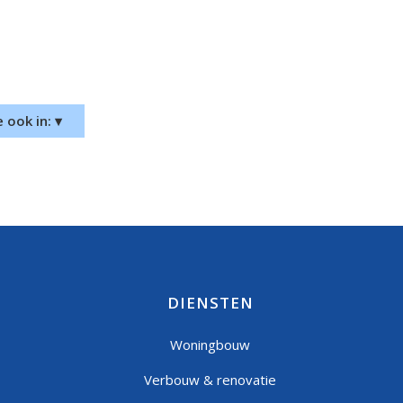
 ook in: ▾
DIENSTEN
Woningbouw
Verbouw & renovatie