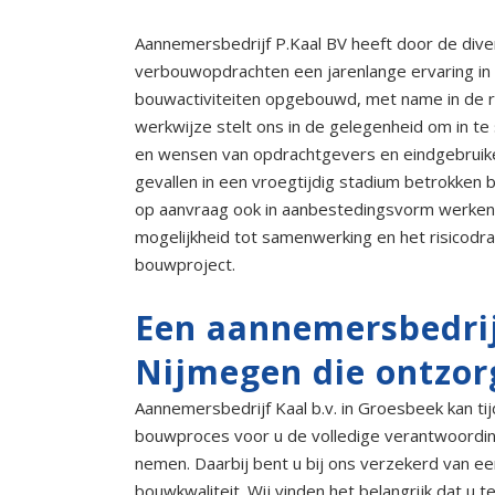
Aannemersbedrijf P.Kaal BV heeft door de diver
verbouwopdrachten een jarenlange ervaring in
bouwactiviteiten opgebouwd, met name in de r
werkwijze stelt ons in de gelegenheid om in t
en wensen van opdrachtgevers en eindgebruike
gevallen in een vroegtijdig stadium betrokken 
op aanvraag ook in aanbestedingsvorm werken.
mogelijkheid tot samenwerking en het risicodr
bouwproject.
Een aannemersbedrij
Nijmegen die ontzor
Aannemersbedrijf Kaal b.v. in Groesbeek kan ti
bouwproces voor u de volledige verantwoording
nemen. Daarbij bent u bij ons verzekerd van 
bouwkwaliteit. Wij vinden het belangrijk dat u t